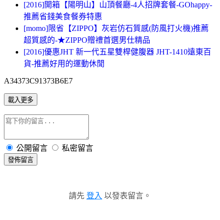
[2016]開箱【陽明山】山頂餐廳-4人招牌套餐-GOhappy-
推薦省錢美食餐券特惠
[momo]限省【ZIPPO】灰岩仿石質感(防風打火機)推薦
超質感的-★ZIPPO贈禮首選男仕精品
[2016]優惠JHT 新一代五星雙桿健腹器 JHT-1410遠東百
貨-推薦好用的運動休閒
A34373C91373B6E7
載入更多
公開留言
私密留言
發佈留言
請先
登入
以發表留言。