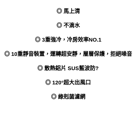
◎ 馬上清
◎ 不滴水
◎ 3重強冷，冷房效率NO.1
◎ 10重靜音裝置，運轉超安靜，層層保護，拒絕噪音
◎ 散熱鋁片 SUS藍波防?
◎ 120°超大出風口
◎ 綠剋菌濾網