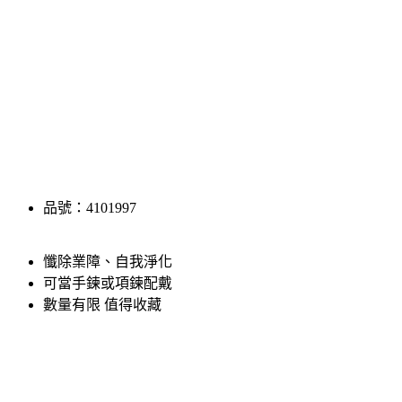
品號：4101997
懺除業障、自我淨化
可當手鍊或項鍊配戴
數量有限 值得收藏