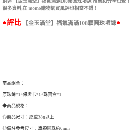
對這 【金玉滿堂】福氣滿滿108顆圓珠項鍊 推薦和分享也查了
很多資料,在
momo購物網買風評也相當不錯！
●評比
●
【金玉滿堂】福氣滿滿108顆圓珠項鍊
商品組合：
原珠鍊*1+保證卡*1+珠寶盒*1
◆商品規格：
◎商品尺寸：總重38g以上
◎備註參考尺寸：單顆圓珠約6mm