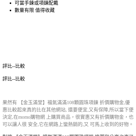
可當手鍊或項鍊配戴
數量有限 值得收藏
評比--比較
評比--比較
果然有 【金玉滿堂】福氣滿滿108顆圓珠項鍊 折價購物金,優
惠比較起來真的比在其他網站,
還要便宜,又有保障,所以當下便
決定,在momo購物網
上購買商品，很實惠又有折價購物金，也
可以讓人很
安全,它在網路上蠻熱銷的,又
可馬上收到的好物。