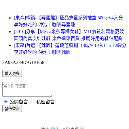
[東森]暢銷-【尋蜜趣】極品蜂蜜系列禮盒 500g＊4入分
享好好吃的-沖泡∣咖啡尋蜜趣
[2016]分享【Messa米莎專櫃女鞋】MIT氣質名媛格菱紋
圓頭內真皮娃娃鞋-米色遠東百貨-推薦好用的鞋包配飾
[東森]首選-【薌園】蓮藕芝麻糊（30g＊10入） x 12袋分
享好好吃的-沖泡∣咖啡薌園
3A98A389D951BB58
載入更多
公開留言
私密留言
發佈留言