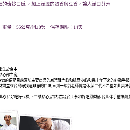
細的奇妙口感 ，加上滿溢的蛋香與豆香，讓人滿口芬芳
量：55公克/個±8％ 保存期限：14天
出生於台中
,
點心部主廚
,
為傲的便是目前漢坊主要商品的鳳梨酥內餡和綠豆沙餡和幾十年下來的純熟手藝
林餅盒來台灣尋找這難忘的口味
,
直到一年前老師傅退休
,
第二代不希望如此美味