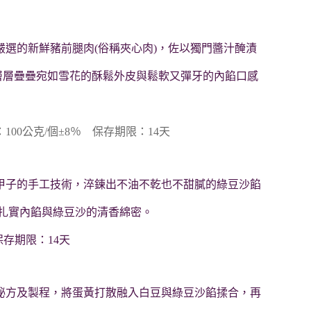
選的新鮮豬前腿肉(俗稱夾心肉)，佐以獨門醬汁醃漬
層層疊疊宛如雪花的酥鬆外皮與鬆軟又彈牙的內餡口感
0公克/個±8％ 保存期限：14天
甲子的手工技術，淬鍊出不油不乾也不甜膩的綠豆沙餡
扎實內餡與綠豆沙的清香綿密。
保存期限：14天
秘方及製程，將蛋黃打散融入白豆與綠豆沙餡揉合，再