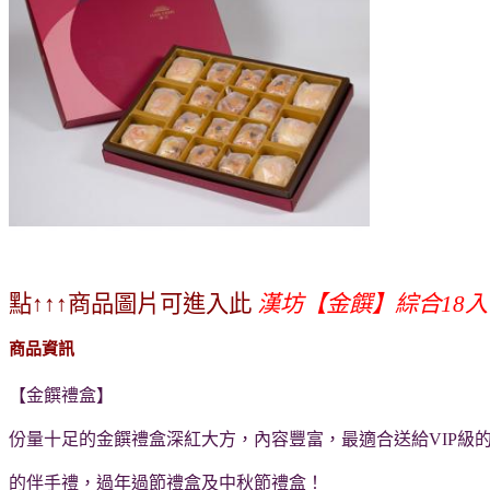
點↑↑↑商品圖片可進入此
漢坊【金饌】綜合18入
商品資訊
【金饌禮盒】
份量十足的金饌禮盒深紅大方，內容豐富，最適合送給VIP級
的伴手禮，過年過節禮盒及中秋節禮盒！