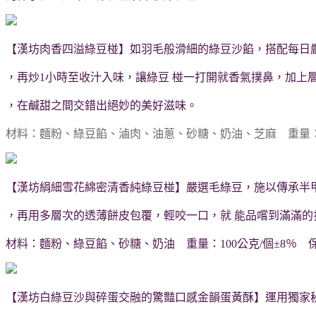
【漢坊肉香四溢綠豆椪】如羽毛般滑細的綠豆沙餡，搭配每日嚴
，再炒1小時至收汁入味，讓綠豆 椪一打開就香氣撲鼻，加上
，在鹹甜之間交錯出絕妙的美好滋味。
材料：麵粉、綠豆餡、滷肉、油蔥、砂糖、奶油、芝麻 重量：10
【漢坊絹細雪花綿密清香純綠豆椪】嚴選毛綠豆，施以傳承半
，再用多層次的透薄餅皮包覆，輕咬一口，就 能品嚐到滿滿的
材料：麵粉、綠豆餡、砂糖、奶油 重量：100公克/個±8％ 
【漢坊白綠豆沙與碎蛋交融的驚豔口感金韻蛋黃酥】運用獨家