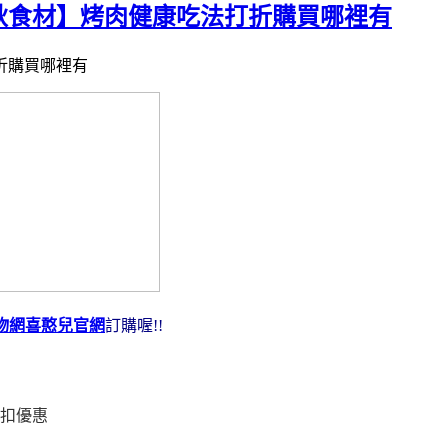
秋食材】烤肉健康吃法打折購買哪裡有
折購買哪裡有
物網喜憨兒官網
訂購喔!!
扣優惠