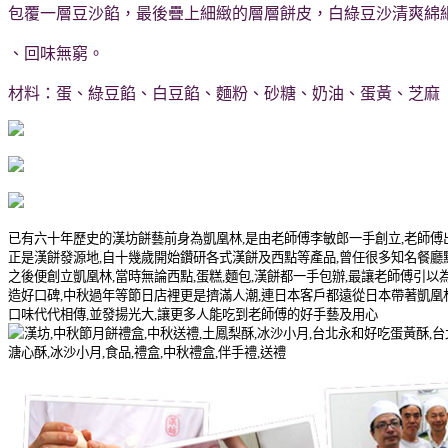
包覆一層豆沙餡，最後疊上細緻的層層餅皮，白綠豆沙清爽綿
、回味無窮。
材料：蛋、綠豆餡、白豆餡、麵粉、砂糖、奶油、蛋黃、芝麻 重
已有六十年歷史的漢坊餅藝前身為凱凰林
,
是由老師傅李敏郎一手創立
,
老師傅
正是漢餅發源地
,
自十幾歲開始鑽研各式漢餅及西點等產品
,
曾任很多知名餐廳
之後便創立凱凰林
,
當時無論西點
,
蛋糕
,
麵包
,
漢餅都一手包辦
,
最讓老師傅引以
造好口碑
,
中秋過年等節日店裡更是擠滿人潮
,
連日本客戶都遠從日本帶著凱凰
口味代代相傳
,
並發揚光大
,
讓更多人能吃到老師傅的好手藝及用心