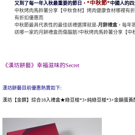
*中秋節*
又到了每一年入秋最重要的節日
，
中國人的四
中秋烤肉馬鈴薯分享【中秋食材】烤肉健康食材哪裡有折
有折扣優惠
而
中秋節最具代表性的最佳送禮選擇就是-
月餅禮盒
，
每年
送哪一家的月餅禮盒而傷腦筋?
中秋烤肉馬鈴薯分享【中
《漢坊餅藝》幸福滋味的Secret
漢坊餅藝目前優惠熱賣如下:
漢坊【金饌】綜合18入禮盒★綠豆椪*3+純綠豆椪*3+金韻蛋黃酥