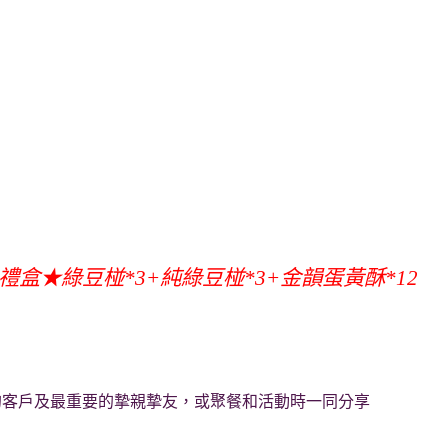
禮盒★綠豆椪*3+純綠豆椪*3+金韻蛋黃酥*12
的客戶及最重要的摯親摯友，或聚餐和活動時一同分享