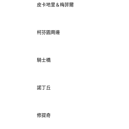
皮卡地里＆梅菲爾
柯芬園周邊
騎士橋
諾丁丘
修提奇