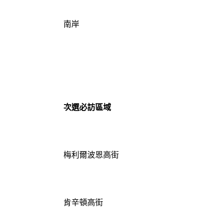
南岸
次選必訪區域
梅利爾波恩高街
肯辛頓高街