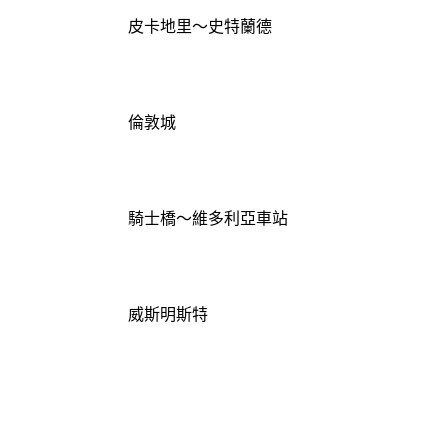
皮卡地里～史特蘭德
倫敦城
騎士橋～維多利亞車站
威斯明斯特