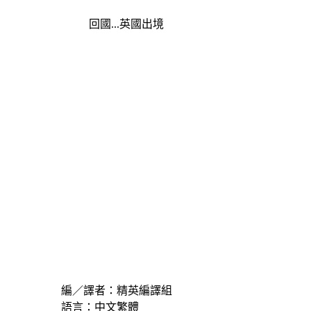
回國...英國出境
編／譯者：精英編譯組
語言：中文繁體