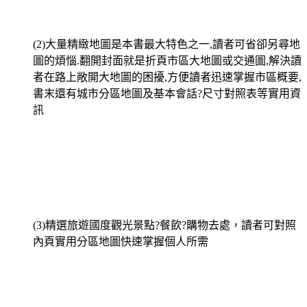
(2)大量精緻地圖是本書最大特色之一,讀者可省卻另尋地
圖的煩惱.翻開封面就是折頁市區大地圖或交通圖,解決讀
者在路上敞開大地圖的困擾,方便讀者迅速掌握市區概要,
書末還有城市分區地圖及基本會話?尺寸對照表等實用資
訊
(3)精選旅遊國度觀光景點?餐飲?購物去處，讀者可對照
內頁實用分區地圖快速掌握個人所需