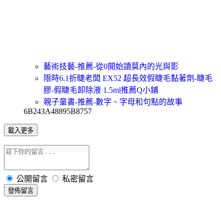
藝術技藝-推薦-從0開始讀莫內的光與影
限時6.1折睫老闆 EX52 超長效假睫毛黏著劑-睫毛
膠-假睫毛卸除液 1.5ml推薦Q小鋪
親子童書-推薦-數字、字母和句點的故事
6B243A48895B8757
載入更多
公開留言
私密留言
發佈留言