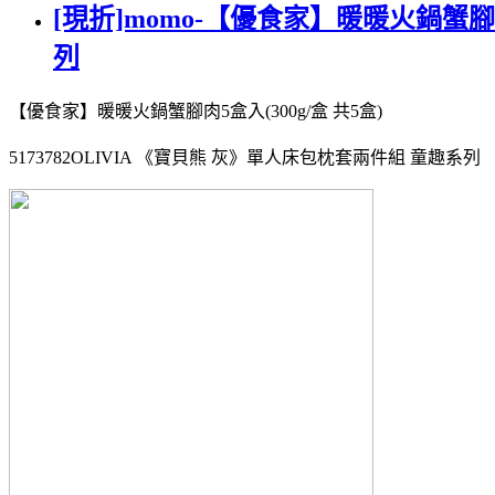
[現折]momo-【優食家】暖暖火鍋蟹腳肉5
列
【優食家】暖暖火鍋蟹腳肉5盒入(300g/盒 共5盒)
5173782OLIVIA 《寶貝熊 灰》單人床包枕套兩件組 童趣系列