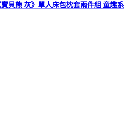
VIA 《寶貝熊 灰》單人床包枕套兩件組 童趣系