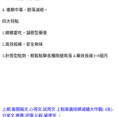
4. 連鎖中毒，群落滅絕。
四大特點
1.蟑螂愛吃，凝膠型藥膏
2.高效殺蟑，安全無味
3.針筒型點劑，輕鬆點擊各種隙縫角落 4.藥效長達3~6個月
上網,看開箱文.心得文.試用文 上黏害蟲除蟑滅蟻大作戰( 4支) .
分享文.推薦.評價.比較.最便宜 ，