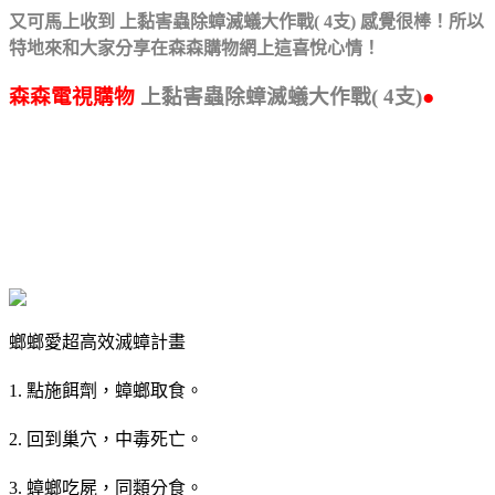
又可馬上收到 上黏害蟲除蟑滅蟻大作戰( 4支) 感覺很棒！
所以
特地來和大家分享在森森購物網上這喜悅心情！
森森電視購物
上黏害蟲除蟑滅蟻大作戰( 4支)
●
螂螂愛超高效滅蟑計畫
1. 點施餌劑，蟑螂取食。
2. 回到巢穴，中毒死亡。
3. 蟑螂吃屍，同類分食。