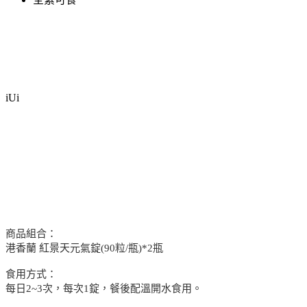
iUi
商品組合：
港香蘭 紅景天元氣錠(90粒/瓶)*2瓶
食用方式：
每日2~3次，每次1錠，餐後配溫開水食用。