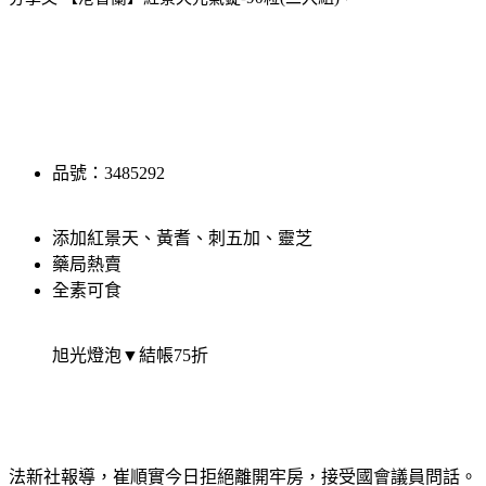
品號：3485292
添加紅景天、黃耆、刺五加、靈芝
藥局熱賣
全素可食
旭光燈泡▼結帳75折
法新社報導，崔順實今日拒絕離開牢房，接受國會議員問話。