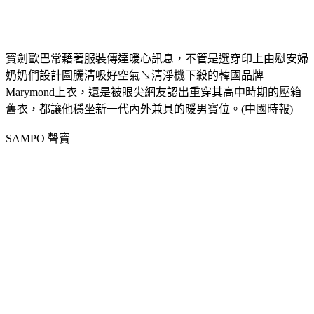
寶劍歐巴常藉著服裝傳達暖心訊息，不管是選穿印上由慰安婦
奶奶們設計圖騰
清吸好空氣↘清淨機下殺的韓國品牌
Marymond上衣，還是被眼尖網友認出重穿其高中時期的壓箱
舊衣，都讓他穩坐新一代內外兼具的暖男寶位。(中國時報)
SAMPO 聲寶