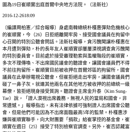
圖為19日崔順實出庭首爾中央地方法院。（法新社）
2016-12-2618:09
〔編譯周柏憲／綜合報導〕身處南韓總統朴槿惠彈劾危機核心
的崔順實，今（26）日拒絕離開牢房、接受國會議員在拘留中
心召開的特別公聽會問話。法新社報導，貪污醜聞讓朴槿惠在
本月遭到彈劾，朴的長年友人崔順實卻屢屢漠視調查貪污醜聞
的特別委員會。目前處於接受審理勒索與濫權階段的崔順實，
多次不理傳喚、不出席國民議會的聽證會，讓國會議員們不得
不前往拘留所。崔順實目前被收押在首爾郊區的拘留所，國會
議員在此舉辦電視公聽會，但崔拒絕走出牢房，讓國會議員們
碰了一鼻子灰。就連其他兩名在其他地方被收押的前總統一級
幕僚，皆拒絕現身接受質詢。聽證會主席金升泰（Kim Sung-
Tae）說，「證人漠視出席義務，無視人民的當局和國會，非
常遺憾。」報導指出，未有法律依據可強制證人出席國會公聽
會，但是他們可能因為不出席面臨最高5年的監禁。朴槿惠涉
嫌與崔順實聯手，向大財團要「捐款」給崔掌控的基金會，崔
順實在週日（25）接受了特別檢察官調查。另外，崔否認藏富