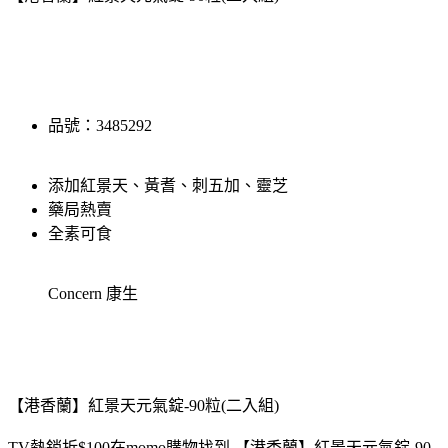
品號：3485292
添加紅景天、黃耆、刺五加、靈芝
藥局熱賣
全素可食
Concern 康生
【港香蘭】紅景天元氣錠-90粒(二入組)
TV熱銷折$100在momo購物找到 【港香蘭】紅景天元氣錠-90