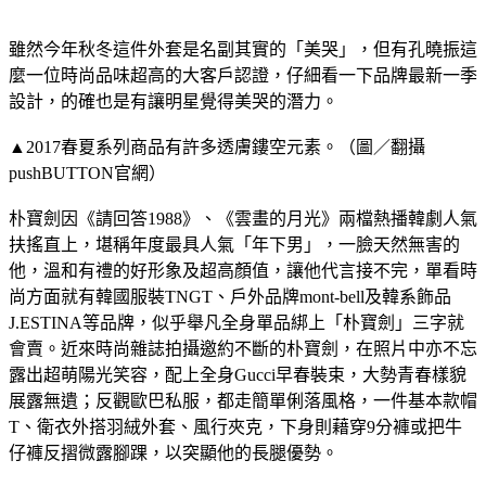
雖然今年秋冬這件外套是名副其實的「美哭」，但有孔曉振這
麼一位時尚品味超高的大客戶認證，仔細看一下品牌最新一季
設計，的確也是有讓明星覺得美哭的潛力。
▲2017春夏系列商品有許多透膚鏤空元素。（圖／翻攝
pushBUTTON官網）
朴寶劍因《請回答1988》、《雲畫的月光》兩檔熱播韓劇人氣
扶搖直上，堪稱年度最具人氣「年下男」，一臉天然無害的
他，溫和有禮的好形象及超高顏值，讓他代言接不完，單看時
尚方面就有韓國服裝TNGT、戶外品牌mont-bell及韓系飾品
J.ESTINA等品牌，似乎舉凡全身單品綁上「朴寶劍」三字就
會賣。近來時尚雜誌拍攝邀約不斷的朴寶劍，在照片中亦不忘
露出超萌陽光笑容，配上全身Gucci早春裝束，大勢青春樣貌
展露無遺；反觀歐巴私服，都走簡單俐落風格，一件基本款帽
T、衛衣外搭羽絨外套、風行夾克，下身則藉穿9分褲或把牛
仔褲反摺微露腳踝，以突顯他的長腿優勢。