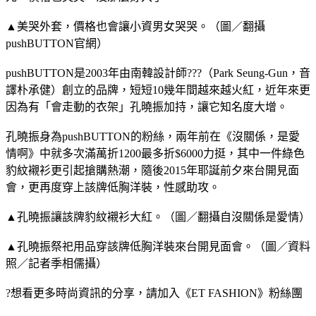
▲美哭外套，價格也會讓小資男女哭哭。（圖／翻攝
pushBUTTON官網）
pushBUTTON是2003年由南韓設計師???（Park Seung-Gun，音
譯朴承健）創立的品牌，短短10幾年間越來越火紅，近年來更
因為有「會走動的衣架」孔曉振加持，讓它知名度大增。
孔曉振身為pushBUTTON的粉絲，兩年前在《沒關係，是愛
情啊》中就多次
滿萬折1200最多折$6000力挺，其中一件綠色
豹紋襯衫更引起搶購熱潮，隨後2015年耶誕前夕來台開見面
會，更再度穿上該牌低胸洋裝，性感助攻。
▲孔曉振讓該牌豹紋襯衫大紅。（圖／翻攝自沒關係是愛情）
▲孔曉振
祭祀用品穿該牌低胸洋裝來台開見面會。（圖／資料
照／記者季相儒攝）
?想看更多時尚資訊的分享，請加入《ET FASHION》粉絲團