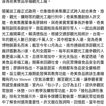
身為奇美食品幸福觀光工廠。
隨著該工廠正式啟用，也象徵奇美集團正式跨入結合美食、旅
遊、觀光、購物等的觀光工廠行列中；奇美集團創辦人許文
龍、奇美集團董事長廖錦祥，與奇美實業董事長許春華、奇美
醫院副院長劉巡宇、南區國稅局長蔡碧珍等人，一起出席該觀
光工廠開幕式。賴清德指出，根據交通部觀光局統計，台南一
年的觀光人數已突破2千萬人次，其中相當多人潮，是為奇美
博物館慕名而來；截至今年12月為止，南市通過經濟部觀光工
廠評鑑數為23家，名列全國第一，每年前來觀光工廠參觀的人
數更達20萬人次，且逐年增加中。宋光夫指出，希望透過「奇
美食品幸福工廠」開幕來回饋社會，向民眾傳達食品安全的重
要性；廖錦祥指出，不論是蔬菜、肉類都有食品安全嚴格把
關，設立觀光工廠期能發揮其教育功能。奇美食品將該生產線
獨有的Air Shower（空氣浴塵室）搬至觀光工廠，讓參觀者實
際感受產線氛圍，室內以「包小子」公仔為主打，提供參觀民
眾旅遊、休憩、DIY教學及購物等功能。其中「燒包品牌形象
館」除有文物展示外，還有多媒體互動裝置，想讓民眾從遊戲
中了解食材選用重要性。許文龍在致詞時，回憶起，當年他從