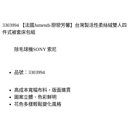
3303994 【法國Jumendi-戀戀芳馨】台灣製活性柔絲絨雙人四
件式被套床包組
除毛球機
SONY 索尼
品號：3303994
高成本寬幅布料，版面連貫
圖案立體、色彩鮮明
花色多樣輕鬆變化風格