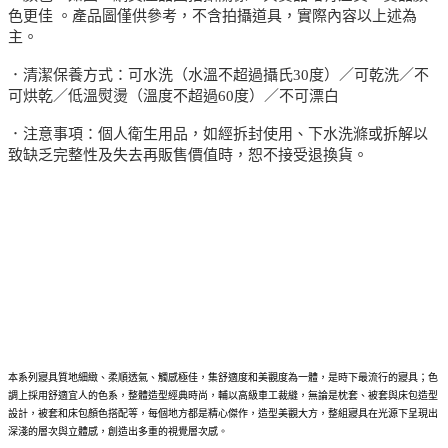
色更佳 。產品圖僅供參考，不含拍攝道具，實際內容以上述為
主。
．清潔保養方式：可水洗（水溫不超過攝氏30度）／可乾洗／不
可烘乾／低溫熨燙（溫度不超過60度）／不可漂白
．注意事項：個人衛生用品，如經拆封使用、下水洗滌或拆解以
致缺乏完整性及失去再販售價值時，恕不接受退換貨。
本系列寢具質地細緻、柔順透氣、觸感極佳，集舒適度和美觀度為一體，是時下最流行的寢具；色
調上採用舒適宜人的色系，整體造型經典時尚，輔以高級車工裁縫，無論是枕套、被套與床包造型
設計，被套和床包顏色搭配等，每個地方都是精心傑作，造型美觀大方，整組寢具在光源下呈現出
深淺的層次與立體感，創造出多重的視覺層次感。