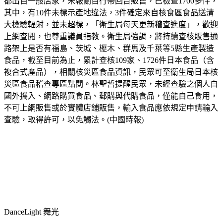
都出自一般店家，未報關自行帶回台販售，已檢查1700多件，
其中，有10件未標示產地違法，3件確定來自核食區食品送清
大檢驗輻射，並未超標，「衛生局每天更新稽查進度」，歡迎
上網查閱，也尊重議員指教。衛生局強調，將持續查核販售通
路架上是否有福島、茨城、櫪木、群馬及千葉等5縣生產製造
食品，截至目前為止，累計查核109家、1726件日本食品（含
複合式產品），相關核災區食品資訊，民眾可至衛生局日本核
災區食品稽查專區點閱。林聖哲提醒民眾，未經查驗之個人自
國外攜入、網路購買食品、郵購與代購食品，僅能自己食用，
不可上網販售或於實體店鋪販售，輸入食品應依規定申請輸入
查驗，取得許可，以免觸法。(中國時報)
DanceLight 舞光