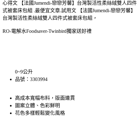
心得文 【法國Jumendi-戀戀芳馨】台灣製活性柔絲絨雙人四件
式被套床包組 .最便宜文章.試用文 【法國Jumendi-戀戀芳馨】
台灣製活性柔絲絨雙人四件式被套床包組，
RO-電解水
Foodsaver-Twinbird獨家送好禮
0~9公升
品號：3303994
高成本寬幅布料，版面連貫
圖案立體、色彩鮮明
花色多樣輕鬆變化風格