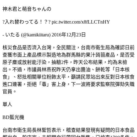
神木君と萌音ちゃんの
?入れ替わってる！？? pic.twitter.com/x8fLLCTnHY
- いたる (@kamikiitaru) 2016年12月23日
核災食品是否流入台灣，全民關注，台南市衛生局為確認日前
查獲市面上產品標示製造地為群馬縣的果汁蒟蒻產品，是否受
原子塵或放射能汙染，抽驗2件，昨天公布結果，均為未檢
出。不過，市議員林燕祝昨天仍拿出醬油、餅乾等「日本核
食」、怒批相關單位粉飾太平，籲請民眾站出來反對日本核食
進口連署，拒絕「毒」害上身，下一波將要求監察院彈劾失職
官員。
單人
BD藍光機
台南市衛生局長林聖哲表示，稽查結果發現有疑問的日本食品