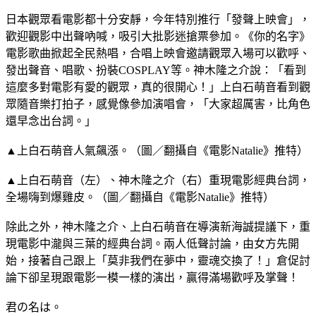
日本觀眾看電影都十分安靜，今年特別推行「發聲上映會」，
歡迎觀影中出聲吶喊，吸引大批影迷搶票參加。《你的名字》
電影歌曲掀起全民熱唱，合唱上映會邀請觀眾入場可以歡呼、
發出聲音、唱歌、扮裝COSPLAY等。神木隆之介說：「看到
這麼多對電影有愛的觀眾，真的很開心！」上白石萌音看到觀
眾隨音樂打拍子，感覺像參加演唱會，「大家超厲害，比角色
還早念出台詞。」
▲上白石萌音人氣飆漲。（圖／翻攝自《電影Natalie》推特）
▲上白石萌音（左）、神木隆之介（右）重現電影經典台詞，
全場嗨到爆雞皮。（圖／翻攝自《電影Natalie》推特）
除此之外，神木隆之介、上白石萌音在導演新海誠提議下，重
現電影中瀧與三葉的經典台詞。兩人低聲討論，由女方先開
始，接著自己跟上「莫非我們在夢中，靈魂交換了！」倉促討
論下卻呈現跟電影一模一樣的演出，贏得滿場歡呼及掌聲！
君の名は。