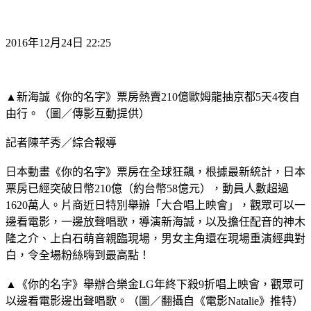
2016年12月24日 22:25
▲新海誠《你的名字》票房熱賣210億
歐姆龍抽京都5天4夜自
由行。（圖／傳影互動提供）
記者陳芊秀／綜合報導
日本動畫《你的名字》票房在全球狂飆，根據最新統計，日本
票房已經突破日幣210億（約台幣58億元），動員人數超過
1620萬人。片商近日特別舉辦「大合唱上映會」，觀眾可以一
邊看電影，一邊放聲唱歌，導演新海誠，以及擔任配音的神木
隆之介、上白石萌音親臨現場，男女主角還在現場重演經典對
白，令全場粉絲嗨到最高點！
▲《你的名字》舉辦合
樂金LG年終下殺9折唱上映會，觀眾可
以邊看電影邊出聲唱歌。（圖／翻攝自《電影Natalie》推特）