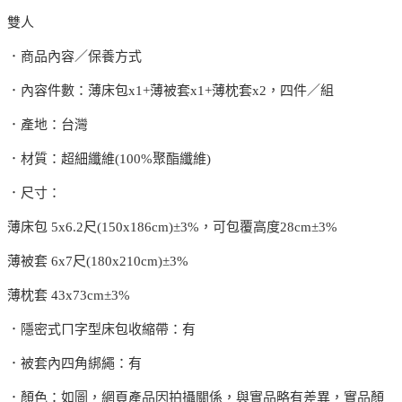
雙人
．商品內容／保養方式
．內容件數：薄床包x1+薄被套x1+薄枕套x2，四件／組
．產地：台灣
．材質：超細纖維(100%聚酯纖維)
．尺寸：
薄床包 5x6.2尺(150x186cm)±3%，可包覆高度28cm±3%
薄被套 6x7尺(180x210cm)±3%
薄枕套 43x73cm±3%
．隱密式ㄇ字型床包收縮帶：有
．被套內四角綁繩：有
．顏色：如圖，網頁產品因拍攝關係，與實品略有差異，實品顏