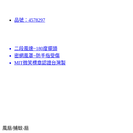
品號：4578297
二段風速~180度擺頭
密網風罩~防手指受傷
MIT微笑標章認證台灣製
風扇/捕蚊-扇