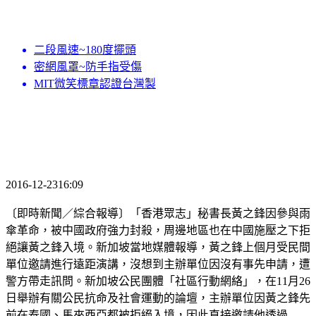
二段風速~180度擺頭
密網風罩~防手指受傷
MIT微笑標章認證台灣製
2016-12-2316:09
〔即時新聞／綜合報導〕「香港眾志」秘書長黃之鋒因參與雨
傘革命，被中國政府強力封殺，周邊地區也在中國施壓之下拒
絕讓黃之鋒入境。新加坡當地媒體報導，黃之鋒上個月受民間
單位邀請進行遠距演講，沒想到主辦單位因沒有事先申請，遭
警方帶走訊問。新加坡公民團體「社區行動網絡」，在11月26
日舉辦有關公民抗命及社會運動的論壇，主辦單位因黃之鋒先
前在泰國、馬來西亞都被拒絕入境，因此直接邀請他透過