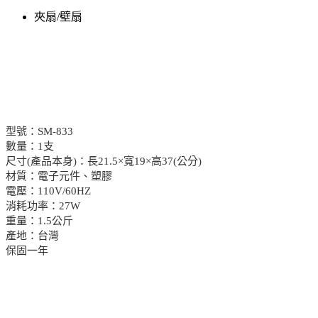
夾扇/壁扇
型號：SM-833
數量：1支
尺寸(產品本身)：長21.5×寬19×高37(公分)
材質：電子元件、塑膠
電壓：110V/60HZ
消耗功率：27W
重量：1.5公斤
產地：台灣
保固一年