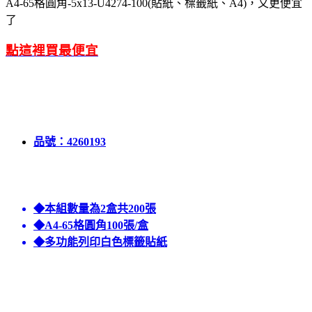
A4-65格圓角-5x13-U4274-100(貼紙、標籤紙、A4)，又更便宜
了
點這裡買最便宜
品號：4260193
◆本組數量為2盒共200張
◆A4-65格圓角100張/盒
◆多功能列印白色標籤貼紙