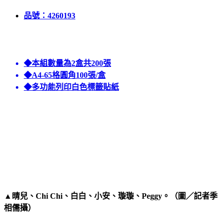
品號：4260193
◆本組數量為2盒共200張
◆A4-65格圓角100張/盒
◆多功能列印白色標籤貼紙
▲晴兒、Chi Chi、白白、小安、璇璇、Peggy。（圖／記者季
相儒攝）