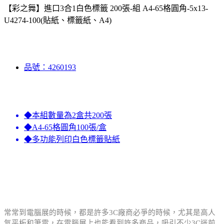
【彩之舞】進口3合1白色標籤 200張-組 A4-65格圓角-5x13-
U4274-100(貼紙、標籤紙、A4)
品號：4260193
◆本組數量為2盒共200張
◆A4-65格圓角100張/盒
◆多功能列印白色標籤貼紙
常常到電腦展的時候，都是許多3C廠商必爭的時
候，尤其是高人
氣平板和筆電，在電腦展上也能
看到許多商品，吸引不少3C迷前