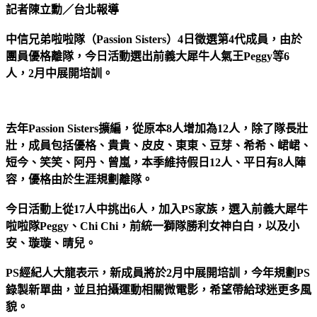
記者陳立勳／台北報導
中信兄弟啦啦隊（Passion Sisters）4日徵選第4代成員，由於
團員優格離隊，今日活動選出前義大犀牛人氣王Peggy等6
人，2月中展開培訓。
去年Passion Sisters擴編，從原本8人增加為12人，除了隊長壯
壯，成員包括優格、貴貴、皮皮、東東、豆芽、希希、峮峮、
短今、笑笑、阿丹、曾嵐，本季維持假日12人、平日有8人陣
容，優格由於生涯規劃離隊。
今日活動上從17人中挑出6人，加入PS家族，選入前義大犀牛
啦啦隊Peggy、Chi Chi，前統一獅隊勝利女神白白，以及小
安、璇璇、晴兒。
PS經紀人大龍表示，新成員將於2月中展開培訓，今年規劃PS
錄製新單曲，並且拍攝運動相關微電影，希望帶給球迷更多風
貌。