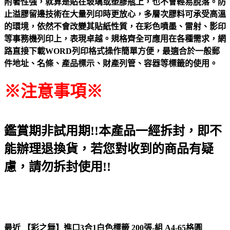
附著性強，就算是貼在玻璃或塑膠瓶上，也不會輕易脫落。防
止溢膠留邊技術在大量列印時更放心，多層次膠料可承受高溫
的環境，依然不會改變其貼紙性質，在彩色噴墨、雷射、影印
等事務機列印上，表現卓越。規格齊全可應用在各種需求，網
路直接下載WORD列印格式操作簡單方便，最適合於一般郵
件地址、名條、產品標示、財產列管、容器等標籤的使用。
※注意事項※
鑑賞期非試用期!!本產品一經拆封，即不
能辦理退換貨，若您對收到的商品有疑
慮，請勿拆封使用!!
最近 【彩之舞】進口3合1白色標籤 200張-組 A4-65格圓