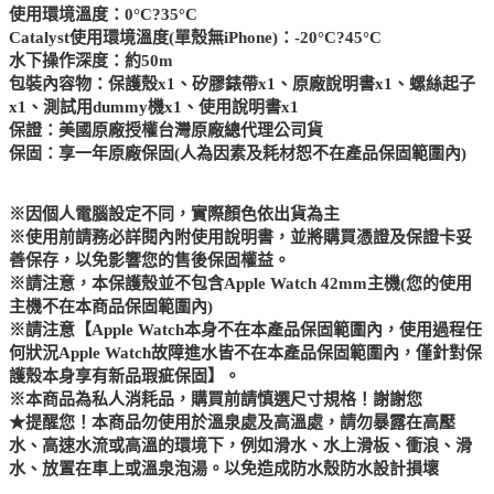
使用環境溫度：0°C?35°C
Catalyst使用環境溫度(單殼無iPhone)：-20°C?45°C
水下操作深度：約50m
包裝內容物：保護殼x1、矽膠錶帶x1、原廠說明書x1、螺絲起子
x1、測試用dummy機x1、使用說明書x1
保證：美國原廠授權台灣原廠總代理公司貨
保固：享一年原廠保固(人為因素及耗材恕不在產品保固範圍內)
※因個人電腦設定不同，實際顏色依出貨為主
※使用前請務必詳閱內附使用說明書，並將購買憑證及保證卡妥
善保存，以免影響您的售後保固權益。
※請注意，本保護殼並不包含Apple Watch 42mm主機(您的使用
主機不在本商品保固範圍內)
※請注意【Apple Watch本身不在本產品保固範圍內，使用過程任
何狀況Apple Watch故障進水皆不在本產品保固範圍內，僅針對保
護殼本身享有新品瑕疵保固】。
※本商品為私人消耗品，購買前請慎選尺寸規格！謝謝您
★提醒您！本商品勿使用於溫泉處及高溫處，請勿暴露在高壓
水、高速水流或高溫的環境下，例如滑水、水上滑板、衝浪、滑
水、放置在車上或溫泉泡湯。以免造成防水殼防水設計損壞