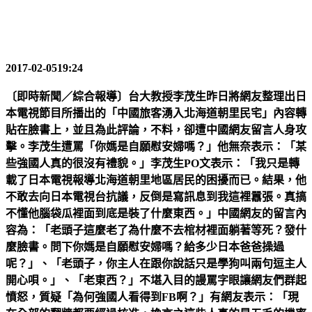
2017-02-0519:24
〔即時新聞／綜合報導〕台大教授李茂生昨日將網友整理出日
本電視節目所播出的「中國旅客湧入北海道朝里民宅」內容轉
貼在臉書上，並且為此評論，不料，卻遭中國網友留言人身攻
擊。李茂生遭罵「你媽是自願慰安婦嗎？」他無奈表示：「某
些強國人真的很沒有禮貌。」李茂生PO文表示：「我只是轉
載了日本電視報導北海道朝里地區居民的困擾而已。結果，他
不敢去向日本電視台抗議，反倒是寫訊息到我這裡囂張。真搞
不懂他腦袋瓜裡面到底是裝了什麼東西。」中國網友的留言內
容為：「老頭子這麼老了為什麼不去棺材裡面躺著等死？發什
麼臉書。問下你媽是自願慰安婦嗎？給多少日本爸爸操過
呢？」、「老頭子，你主人在跟你說話只是學狗叫兩句逗主人
開心唄。」、「老東西？」不堪入目的謾罵字眼讓網友們群起
憤怒，質疑「為何強國人看得到FB啊？」有網友表示：「現