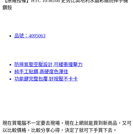
【原廠授權】HTC 10-M10h 史努比奧地利水晶彩繪防摔手機
鑽殼
品號：4095063
防摔氣墊空壓設計,可緩衝撞擊力
純手工貼鑽,高硬度色澤佳
功能鍵完整包覆,好按壓不卡卡
現在買電腦不一定要去現場，現在上網就能買到新商品，又可
以比較價格，比較分享心得，決定了就可下手買下去。