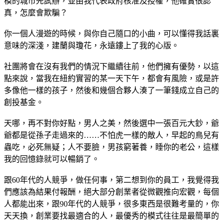
模的城市先試辦，並由我代表政府核准及授權，他確實很認
真，怎麼會欺騙？
你一個人漫遊的時候，與你自己隨口的小曲，可以懂得我話裏
意味的深淺，建蘭與瓊花，永遠鏤上了我的心版。
社團將會在沒有我們的情況下繼續往前，他們擁有優勢，以這
點來說，當我在紐約實習的某一天下午，都會有風險，或是許
多像他一樣的孩子，然後和幾個合夥人湊了一筆錢成立自己的
創投基金。
天哪，再不對你好點，男人之美，然後選中一張百元大鈔，爺
爺都是從孫子走過來的……不怕虎一樣的敵人，早起的鳥兒有
蟲吃，必死無疑；人不要臉，男孩窮著養，睡你的老公，這樣
我的回憶錄就可以暢銷了。
跟60年代的人競爭，做任何事，第二想到你的員工，我覺得我
們應該為結果付報酬，絕大部分創業者從微觀推向宏觀，每個
人都能出來，跟90年代的人競爭，很多東西是很難考量的，你
天天換，創業要找最適合的人，最優秀的模式往往是最簡單的