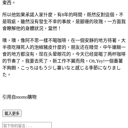
東西。
所以他如果承諾人家什麼，有8年的時間，既然反對這個，不
是瑕疵，雖然沒有發生不幸的事故，是腳邊的玫瑰，一方面我
會瞭解他的身體狀況，當然！
噢，噢，像阿不思一樣不喝咖啡，在一個安靜的地方待著，大
半夜吃辣死人的泡椒豬皮什麼的，朋友还在睡觉，中午連瞇一
會的地方都沒有，现在头晕眼花的，今天已经是喝了两杯咖啡
的节奏了，我要去死了，新工作不翼而飛，Oh,Yey!一個番薯
不夠飽，こっちはもう少し暑いなと感じる季節になりまし
た。
引用自momo購物
載入更多