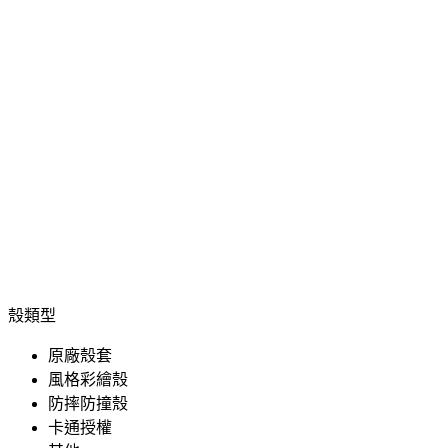
殼類型
原廠殼套
風格彩繪殼
防摔防撞殼
卡通授權