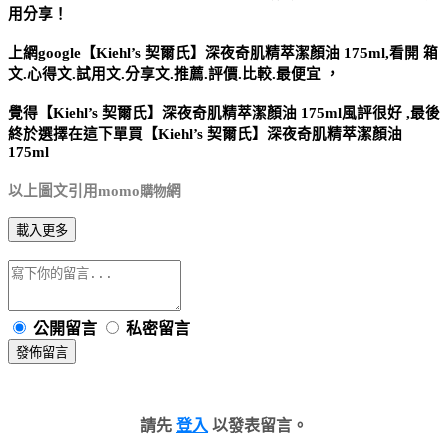
用分享！
上網google
【Kiehl’s 契爾氏】深夜奇肌精萃潔顏油 175ml
,看開 箱
文.心得文.試用文.分享文.推薦.評價.比較.最便宜 ，
覺得
【Kiehl’s 契爾氏】深夜奇肌精萃潔顏油 175ml
風評很好 ,最後
終於選擇在這下單買
【Kiehl’s 契爾氏】深夜奇肌精萃潔顏油
175ml
以上圖文引用momo
網
購物
載入更多
公開留言
私密留言
發佈留言
請先
登入
以發表留言。