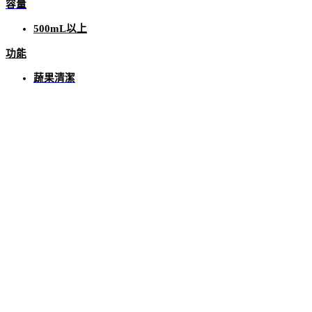
容量
500mL以上
功能
蔬果清潔