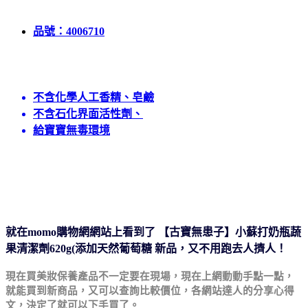
品號：4006710
不含化學人工香精、皂鹼
不含石化界面活性劑、
給寶寶無毒環境
就在momo購物網網站上看到了 【古寶無患子】小蘇打奶瓶蔬
果清潔劑620g(添加天然葡萄糖 新品
，又不用跑去人擠人！
現在買美妝保養產品不一定要在現場，現在上網動動手
點一點，
就能買到新商品，又可以查詢比較價位，各網
站達人的分享心得
文，決定了就可以下手買了。