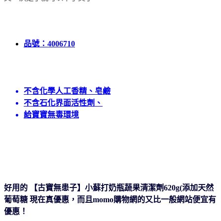
品號：4006710
不含化學人工香精、皂鹼
不含石化界面活性劑、
給寶寶無毒環境
好用的 【古寶無患子】小蘇打奶瓶蔬果清潔劑620g(添加天然
葡萄糖 現在真優惠，而且momo購物網
的又比一般網站便宜有
優惠！