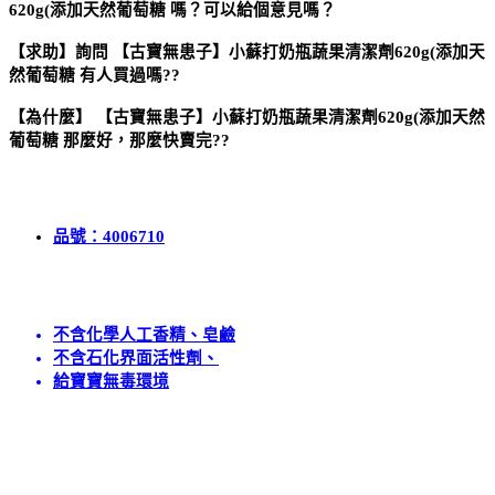
620g(添加天然葡萄糖 嗎？可以給個意見嗎？
【求助】詢問 【古寶無患子】小蘇打奶瓶蔬果清潔劑620g(添加天
然葡萄糖 有人買過嗎??
【為什麼】 【古寶無患子】小蘇打奶瓶蔬果清潔劑620g(添加天然
葡萄糖 那麼好，那麼快賣完??
品號：4006710
不含化學人工香精、皂鹼
不含石化界面活性劑、
給寶寶無毒環境