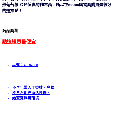
然葡萄糖 ＣＰ值真的非常高，所以在mo
mo購物網購買是很好
的選擇呦！
商品網址
:
點這裡買最便宜
品號：4006710
不含化學人工香精、皂鹼
不含石化界面活性劑、
給寶寶無毒環境