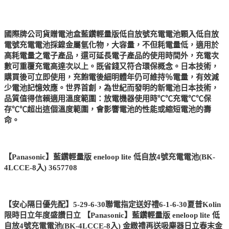
國際牌公司貨贈電池盒藍鑽輕量版低自放號充電電池顆入低自放
電號充電電池採鎳金屬氫化物，大容量，不但耗電量低，適用於
高耗電量之電子產品，還可延長電子產品的使用時間外，充電次
數可重覆充電高達次以上。既省錢又符合環保概念。日本技術，
購買後可立即使用，充飽電後細明體年仍可維持％電量，有效減
少電池記憶效應。世界首創，為世紀而發明的新電池日本技術，
品質值得信賴適用溫度範圍：放電機器使用時℃℃充電℃℃保
存℃℃超出這個溫度範圍，會影響電池的性能或縮短電池的壽
命。
【Panasonic】藍鑽輕量版 eneloop lite 低自放4號充電電池(BK-
4LCCE-8入) 3657708
【安心隔日優先配】5-29-6-30聯電指定送好禮6-1-6-30夏普Kolin
限時日立年度盛讚日立 【Panasonic】藍鑽輕量版 eneloop lite 低
自放4號充電電池(BK-4LCCE-8入) 金緻禮再送吸塵器日立春末金