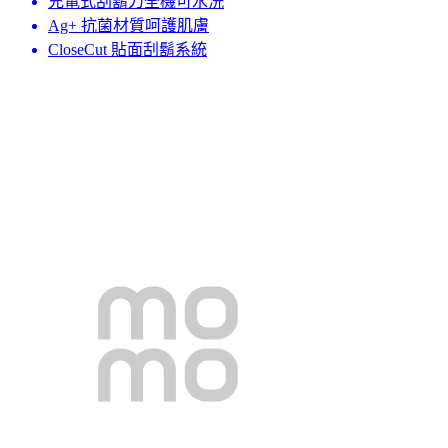
充電式刮鬍刀全機可水洗
Ag+ 抗菌材質呵護肌膚
CloseCut 貼面刮鬍系統