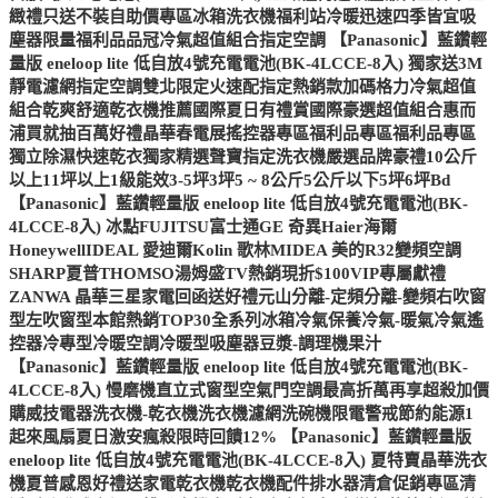
緻禮只送不裝自助價專區冰箱洗衣機福利站冷暖迅速四季皆宜吸
塵器限量福利品品冠冷氣超值組合指定空調 【Panasonic】藍鑽輕
量版 eneloop lite 低自放4號充電電池(BK-4LCCE-8入) 獨家送3M
靜電濾網指定空調雙北限定火速配指定熱銷款加碼格力冷氣超值
組合乾爽舒適乾衣機推薦國際夏日有禮賞國際豪選超值組合惠而
浦買就抽百萬好禮晶華春電展搖控器專區福利品專區福利品專區
獨立除濕快速乾衣獨家精選聲寶指定洗衣機嚴選品牌豪禮10公斤
以上11坪以上1級能效3-5坪3坪5 ~ 8公斤5公斤以下5坪6坪Bd
【Panasonic】藍鑽輕量版 eneloop lite 低自放4號充電電池(BK-
4LCCE-8入) 冰點FUJITSU富士通GE 奇異Haier海爾
HoneywellIDEAL 愛迪爾Kolin 歌林MIDEA 美的R32變頻空調
SHARP夏普THOMSO湯姆盛TV熱銷現折$100VIP專屬獻禮
ZANWA 晶華三星家電回函送好禮元山分離-定頻分離-變頻右吹窗
型左吹窗型本館熱銷TOP30全系列冰箱冷氣保養冷氣-暖氣冷氣遙
控器冷專型冷暖空調冷暖型吸塵器豆漿-調理機果汁
【Panasonic】藍鑽輕量版 eneloop lite 低自放4號充電電池(BK-
4LCCE-8入) 慢磨機直立式窗型空氣門空調最高折萬再享超殺加價
購威技電器洗衣機-乾衣機洗衣機濾網洗碗機限電警戒節約能源1
起來風扇夏日激安瘋殺限時回饋12% 【Panasonic】藍鑽輕量版
eneloop lite 低自放4號充電電池(BK-4LCCE-8入) 夏特賣晶華洗衣
機夏普感恩好禮送家電乾衣機乾衣機配件排水器清倉促銷專區清