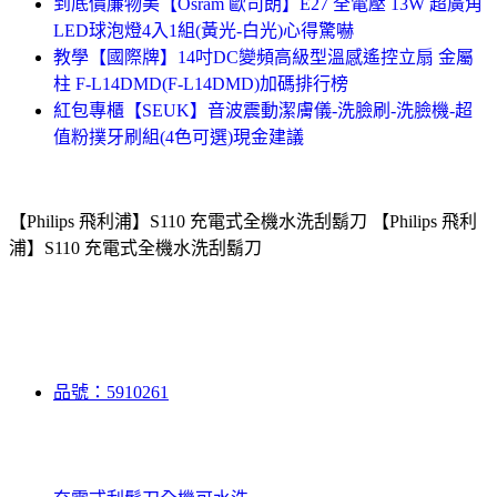
到底價廉物美【Osram 歐司朗】E27 全電壓 13W 超廣角
LED球泡燈4入1組(黃光-白光)心得驚嚇
教學【國際牌】14吋DC變頻高級型溫感遙控立扇 金屬
柱 F-L14DMD(F-L14DMD)加碼排行榜
紅包專櫃【SEUK】音波震動潔膚儀-洗臉刷-洗臉機-超
值粉撲牙刷組(4色可選)現金建議
【Philips 飛利浦】S110 充電式全機水洗刮鬍刀 【Philips 飛利
浦】S110 充電式全機水洗刮鬍刀
品號：5910261