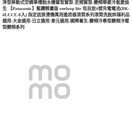
淨型移動式空調單槽脫水機窗型窗型-定頻窗型-變頻華菱冷氣愛迪
生 【Panasonic】藍鑽輕量版 eneloop lite 低自放4號充電電池(BK-
4LCCE-8入) 指定送掛燙機萬用遙控器滾筒系列滾筒洗脫烘福利品
適用-大金適用-日立適用-東元適用-國際養生-變頻冷專型變頻冷暖
型變頻系列