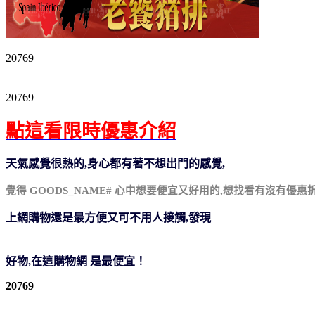
20769
【台北濱江】★無籽★日本珍珠御葡萄2kg 原裝件
20769
點這看限時優惠介紹
天氣感覺很熱的,身心都有著不想出門的感覺,
覺得 GOODS_NAME#
心中想要便宜又好用的,想找看有沒有優惠折
上網購物還是最方便又可不用人接觸,發現
【台北濱江】★無籽★日本珍珠御葡萄2kg 原裝件
好物,在這購物網 是最便宜！
20769
【台北濱江】★無籽★日本珍珠御葡萄2kg 原裝件