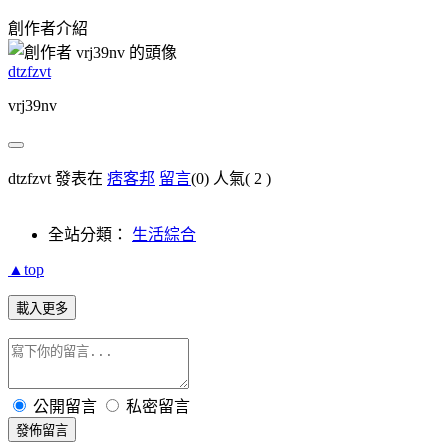
創作者介紹
dtzfzvt
vrj39nv
dtzfzvt 發表在
痞客邦
留言
(0)
人氣(
2
)
全站分類：
生活綜合
▲top
載入更多
公開留言
私密留言
發佈留言