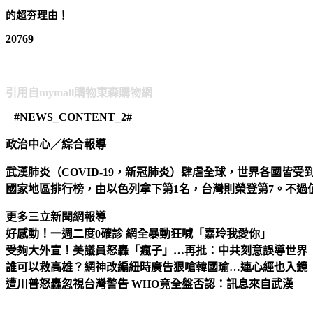
的超夯理由！
20769
【台北濱江】★無籽★日本珍珠御葡萄2kg 原裝件
引用自mymall購物東森購物網
#NEWS_CONTENT_2#
政治中心／綜合報導
武漢肺炎（COVID-19，新冠肺炎）肆虐全球，世界各國皆受到
國家地區排行榜，由以色列拿下第1名，台灣則榮登第7。不過
更多三立新聞網報導
好感動！一週二度0確診 網全暴動狂喊「嘉玲我愛你」
受夠大外宣！美議員怒轟「瘋子」…再批：中共刻意誤導世界
誰可以救高雄？網神改編紐時廣告狠嗆韓國瑜…連心經也入鏡
遭川普怒轟忽視台灣警告 WHO竟全盤否認：訊息來自武漢