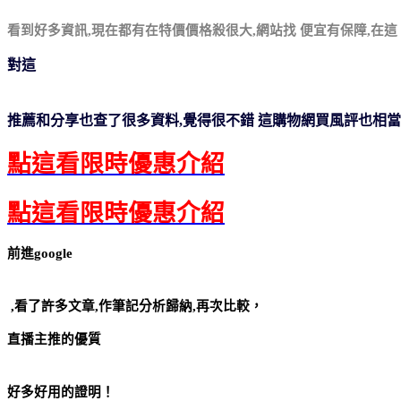
看到好多資訊,現在都有在特價價格殺很大,網站找
便宜有保障,在這
對這
【台北濱江】★無籽★日本珍珠御葡萄2kg 原裝件
推薦和分享也查了很多資料,覺得很不錯
這購物網買風評也相當
點這看限時優惠介紹
點這看限時優惠介紹
前進google
【台北濱江】★無籽★日本珍珠御葡萄2kg 原裝件
,看了許多文章,作筆記分析歸納,再次比較，
直播主推的優質
【台北濱江】★無籽★日本珍珠御葡萄2kg 原裝件
好多好用的證明！