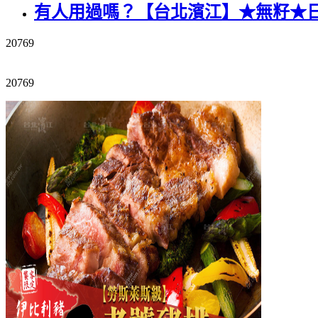
有人用過嗎？【台北濱江】★無籽★日
20769
【台北濱江】★無籽★日本珍珠御葡萄2kg 原裝件
20769